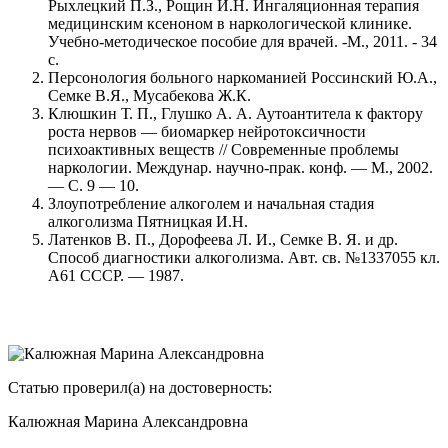
Рыхлецкий П.З., Рощин И.Н. Ингаляционная терапия
медицинским ксеноном в наркологической клинике.
Учебно-методическое пособие для врачей. -М., 2011. - 34
с.
Персонология больного наркоманией Россинский Ю.А.,
Семке В.Я., Мусабекова Ж.К.
Клюшкин Т. П., Глушко А. А. Аутоантитела к фактору
роста нервов — биомаркер нейротоксичности
психоактивных веществ // Современные проблемы
наркологии. Междунар. научно-прак. конф. — М., 2002.
— С. 9 — 10.
Злоупотребление алкоголем и начальная стадия
алкоголизма Пятницкая И.Н.
Латенков В. П., Дорофеева Л. И., Семке В. Я. и др.
Способ диагностики алкоголизма. Авт. св. №1337055 кл.
А61 СССР. — 1987.
Статью проверил(а) на достоверность:
Калюжная Марина Александровна