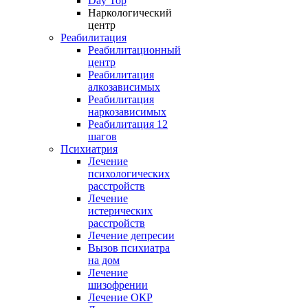
Day Top
Наркологический
центр
Реабилитация
Реабилитационный
центр
Реабилитация
алкозависимых
Реабилитация
наркозависимых
Реабилитация 12
шагов
Психиатрия
Лечение
психологических
расстройств
Лечение
истерических
расстройств
Лечение депресии
Вызов психиатра
на дом
Лечение
шизофрении
Лечение ОКР