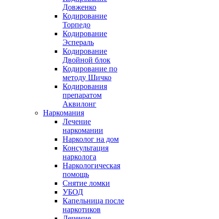
Довженко
Кодирование
Торпедо
Кодирование
Эспераль
Кодирование
Двойной блок
Кодирование по
методу Шичко
Кодирования
препаратом
Аквилонг
Наркомания
Лечение
наркомании
Нарколог на дом
Консультация
нарколога
Наркологическая
помощь
Снятие ломки
УБОД
Капельница после
наркотиков
Лечение