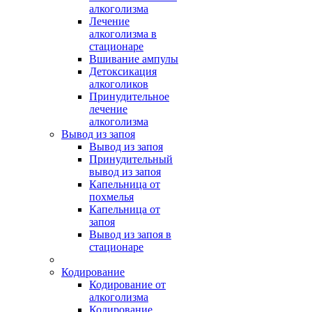
алкоголизма
Лечение
алкоголизма в
стационаре
Вшивание ампулы
Детоксикация
алкоголиков
Принудительное
лечение
алкоголизма
Вывод из запоя
Вывод из запоя
Принудительный
вывод из запоя
Капельница от
похмелья
Капельница от
запоя
Вывод из запоя в
стационаре
Кодирование
Кодирование от
алкоголизма
Кодирование