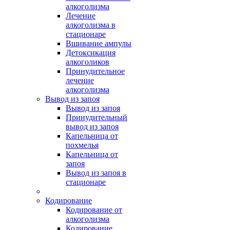
алкоголизма
Лечение
алкоголизма в
стационаре
Вшивание ампулы
Детоксикация
алкоголиков
Принудительное
лечение
алкоголизма
Вывод из запоя
Вывод из запоя
Принудительный
вывод из запоя
Капельница от
похмелья
Капельница от
запоя
Вывод из запоя в
стационаре
Кодирование
Кодирование от
алкоголизма
Кодирование