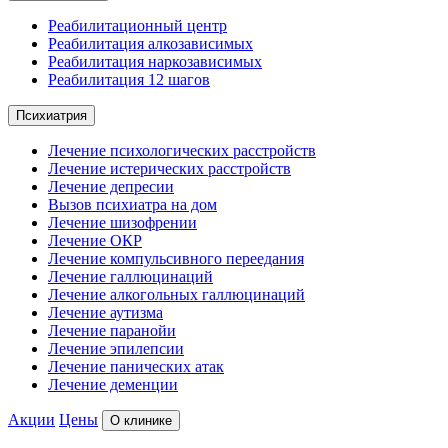
Реабилитационный центр
Реабилитация алкозависимых
Реабилитация наркозависимых
Реабилитация 12 шагов
Психиатрия
Лечение психологических расстройств
Лечение истерических расстройств
Лечение депресии
Вызов психиатра на дом
Лечение шизофрении
Лечение ОКР
Лечение компульсивного переедания
Лечение галлюцинаций
Лечение алкогольных галлюцинаций
Лечение аутизма
Лечение паранойи
Лечение эпилепсии
Лечение панических атак
Лечение деменции
Акции
Цены
О клинике