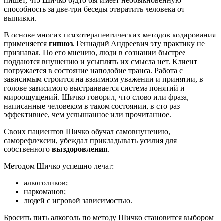
пишет, что Шичко будто бы имеет необыкновенную
способность за две-три беседы отвратить человека от
выпивки.
В основе многих психотерапевтических методов кодирования
применяется
гипноз
. Геннадий Андреевич эту практику не
признавал. По его мнению, люди в сознании быстрее
поддаются внушению и усыплять их смысла нет. Клиент
погружается в состояние наподобие транса. Работа с
зависимым строится на взаимном уважении и принятии, в
голове зависимого выстраивается система понятий и
мироощущений. Шичко говорил, что слово или фраза,
написанные человеком в таком состоянии, в сто раз
эффективнее, чем услышанное или прочитанное.
Своих пациентов Шичко обучал самовнушению,
саморефлексии, убеждал прикладывать усилия для
собственного
выздоровления
.
Методом Шичко успешно лечат:
алкоголиков;
наркоманов;
людей с игровой зависимостью.
Бросить пить алкоголь по методу Шичко становится выбором