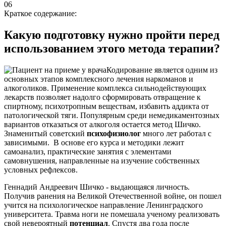
06
Краткое содержание:
Какую подготовку нужно пройти перед
использованием этого метода терапии?
Кодирование является одним из
основных этапов комплексного лечения наркоманов и
алкоголиков. Применение комплекса сильнодействующих
лекарств позволяет надолго сформировать отвращение к
спиртному, психотропным веществам, избавить аддикта от
патологической тяги. Популярным среди немедикаментозных
вариантов отказаться от алкоголя остается метод Шичко.
Знаменитый советский
психофизиолог
много лет работал с
зависимыми. В основе его курса и методики лежит
самоанализ, практические занятия с элементами
самовнушения, направленные на изучение собственных
условных рефлексов.
Геннадий Андреевич Шичко - выдающаяся личность.
Получив ранения на Великой Отечественной войне, он пошел
учится на психологическое направление Ленинградского
университета. Травма ноги не помешала ученому реализовать
свой невероятный
потенциал
. Спустя два года после