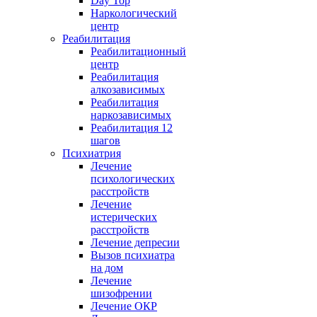
Day Top
Наркологический
центр
Реабилитация
Реабилитационный
центр
Реабилитация
алкозависимых
Реабилитация
наркозависимых
Реабилитация 12
шагов
Психиатрия
Лечение
психологических
расстройств
Лечение
истерических
расстройств
Лечение депресии
Вызов психиатра
на дом
Лечение
шизофрении
Лечение ОКР