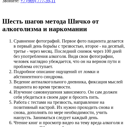
Звоните:
+7 (969) 777-39-11
Шесть шагов метода Шичко от
алкоголизма и наркомании
Сравнение фотографий. Первое фото пациента делается
в первый день борьбы с трезвостью, второе - на десятый,
третье - через месяц. Последний снимок через 100 дней
без употребления алкоголя. Видя свои фотографии,
человек наглядно убеждается, что он на верном пути и
проблема отступает.
Подробное описание ощущений от ломки и
абстинентного синдрома.
Ведение антиалкогольного дневника, фиксация мыслей
пациента во время трезвости.
Изучение самовнушения зависимого. Он сам должен
себя убедиться в своем даре и бросить пить.
Работа с тестами на трезвость, направление на
позитивный настрой. Их нужно проходить снова и
снова, дополнять по мере необходимости, учить
наизусть. Заниматься следует каждый день.
Чтение книг и просмотр видео на тему вреда алкоголя и