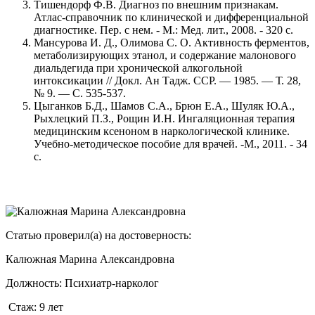
Тишендорф Ф.В. Диагноз по внешним признакам.
Атлас-справочник по клинической и дифференциальной
диагностике. Пер. с нем. - М.: Мед. лит., 2008. - 320 с.
Мансурова И. Д., Олимова С. О. Активность ферментов,
метаболизирующих этанол, и содержание малонового
диальдегида при хронической алкогольной
интоксикации // Докл. Ан Тадж. ССР. — 1985. — Т. 28,
№ 9. — С. 535-537.
Цыганков Б.Д., Шамов С.А., Брюн Е.А., Шуляк Ю.А.,
Рыхлецкий П.З., Рощин И.Н. Ингаляционная терапия
медицинским ксеноном в наркологической клинике.
Учебно-методическое пособие для врачей. -М., 2011. - 34
с.
Статью проверил(а) на достоверность:
Калюжная Марина Александровна
Должность:
Психиатр-нарколог
Стаж:
9 лет