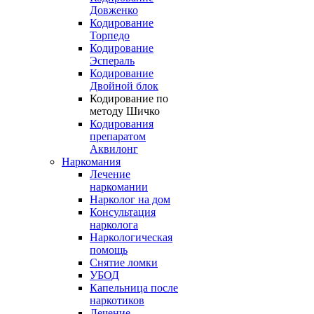
Довженко
Кодирование
Торпедо
Кодирование
Эспераль
Кодирование
Двойной блок
Кодирование по
методу Шичко
Кодирования
препаратом
Аквилонг
Наркомания
Лечение
наркомании
Нарколог на дом
Консультация
нарколога
Наркологическая
помощь
Снятие ломки
УБОД
Капельница после
наркотиков
Лечение