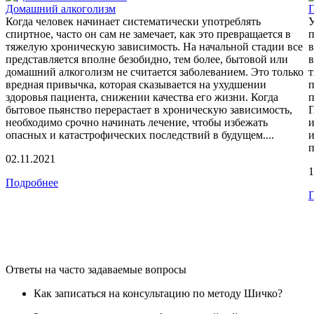
Домашний алкоголизм
П
Когда человек начинает систематически употреблять
У
спиртное, часто он сам не замечает, как это превращается в
п
тяжелую хроническую зависимость. На начальной стадии все
в
представляется вполне безобидно, тем более, бытовой или
в
домашний алкоголизм не считается заболеванием. Это только
т
вредная привычка, которая сказывается на ухудшении
п
здоровья пациента, снижении качества его жизни. Когда
п
бытовое пьянство перерастает в хроническую зависимость,
П
необходимо срочно начинать лечение, чтобы избежать
и
опасных и катастрофических последствий в будущем....
и
п
02.11.2021
1
Подробнее
Ответы на часто задаваемые вопросы
Как записаться на консультацию по методу Шичко?