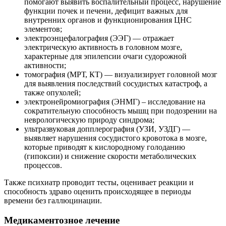
помогают выявить воспалительный процесс, нарушение
функции почек и печени, дефицит важных для
внутренних органов и функционирования ЦНС
элементов;
электроэнцефалография (ЭЭГ) — отражает
электрическую активность в головном мозге,
характерные для эпилепсии очаги судорожной
активности;
томография (МРТ, КТ) — визуализирует головной мозг
для выявления последствий сосудистых катастроф, а
также опухолей;
электронейромиография (ЭНМГ) – исследование на
сократительную способность мышц при подозрении на
неврологическую природу синдрома;
ультразвуковая допплерография (УЗИ, УЗДГ) —
выявляет нарушения сосудистого кровотока в мозге,
которые приводят к кислородному голоданию
(гипоксии) и снижение скорости метаболических
процессов.
Также психиатр проводит тесты, оценивает реакции и
способность здраво оценить происходящее в периоды
времени без галлюцинации.
Медикаментозное лечение