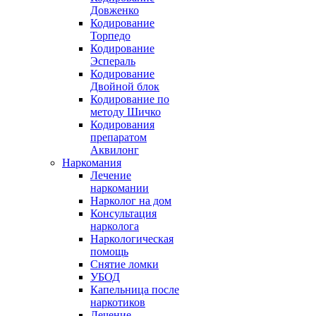
Довженко
Кодирование
Торпедо
Кодирование
Эспераль
Кодирование
Двойной блок
Кодирование по
методу Шичко
Кодирования
препаратом
Аквилонг
Наркомания
Лечение
наркомании
Нарколог на дом
Консультация
нарколога
Наркологическая
помощь
Снятие ломки
УБОД
Капельница после
наркотиков
Лечение