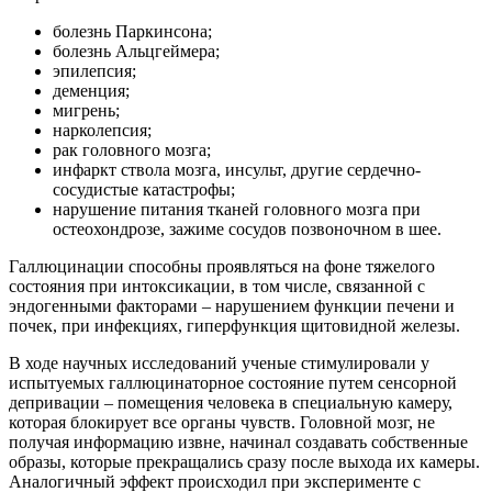
болезнь Паркинсона;
болезнь Альцгеймера;
эпилепсия;
деменция;
мигрень;
нарколепсия;
рак головного мозга;
инфаркт ствола мозга, инсульт, другие сердечно-
сосудистые катастрофы;
нарушение питания тканей головного мозга при
остеохондрозе, зажиме сосудов позвоночном в шее.
Галлюцинации способны проявляться на фоне тяжелого
состояния при интоксикации, в том числе, связанной с
эндогенными факторами – нарушением функции печени и
почек, при инфекциях, гиперфункция щитовидной железы.
В ходе научных исследований ученые стимулировали у
испытуемых галлюцинаторное состояние путем сенсорной
депривации – помещения человека в специальную камеру,
которая блокирует все органы чувств. Головной мозг, не
получая информацию извне, начинал создавать собственные
образы, которые прекращались сразу после выхода их камеры.
Аналогичный эффект происходил при эксперименте с