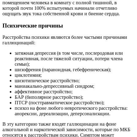
помещением человека в комнату с полной тишиной, в
которой почти 100% испытуемых начинали отчетливо
ощущать звук тока собственной крови и биение сердца.
Психические причины
Расстройства психики являются более частыми причинами
галлюцинаций:
затяжная депрессия (в том числе, послеродовая или
реактивная, после тяжелой ситуации, потери члена
семьи);
шизофрения (параноидная, гебефреническая);
циклотимия;
шизотипическое расстройство;
маниакально-депрессивный синдром;
аффективное расстройство;
БАР (биполярное расстройство);
ПТСР (посттравматическое расстройство);
психоз на фоне любого невротического расстройства:
анорексии, дереализации, деперсонализации.
В эту категорию также входят галлюцинации на фоне
алкогольной и наркотической зависимости, которые по МКБ
относятся к расстройствам психики. Симптом может