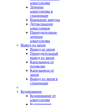
алкоголизма
Лечение
алкоголизма в
стационаре
Вшивание ампулы
Детоксикация
алкоголиков
Принудительное
лечение
алкоголизма
Вывод из запоя
Вывод из запоя
Принудительный
вывод из запоя
Капельница от
похмелья
Капельница от
запоя
Вывод из запоя в
стационаре
Кодирование
Кодирование от
алкоголизма
Кодирование