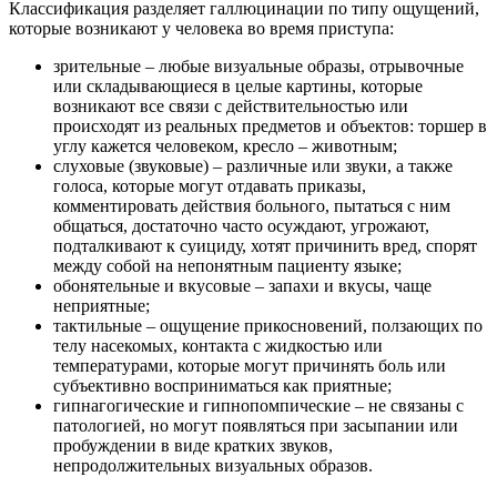
Классификация разделяет галлюцинации по типу ощущений,
которые возникают у человека во время приступа:
зрительные – любые визуальные образы, отрывочные
или складывающиеся в целые картины, которые
возникают все связи с действительностью или
происходят из реальных предметов и объектов: торшер в
углу кажется человеком, кресло – животным;
слуховые (звуковые) – различные или звуки, а также
голоса, которые могут отдавать приказы,
комментировать действия больного, пытаться с ним
общаться, достаточно часто осуждают, угрожают,
подталкивают к суициду, хотят причинить вред, спорят
между собой на непонятным пациенту языке;
обонятельные и вкусовые – запахи и вкусы, чаще
неприятные;
тактильные – ощущение прикосновений, ползающих по
телу насекомых, контакта с жидкостью или
температурами, которые могут причинять боль или
субъективно восприниматься как приятные;
гипнагогические и гипнопомпические – не связаны с
патологией, но могут появляться при засыпании или
пробуждении в виде кратких звуков,
непродолжительных визуальных образов.