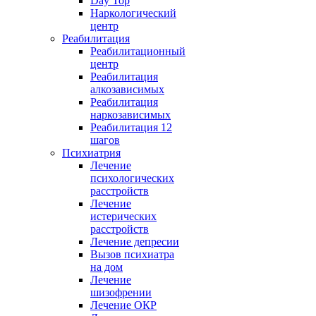
Day Top
Наркологический
центр
Реабилитация
Реабилитационный
центр
Реабилитация
алкозависимых
Реабилитация
наркозависимых
Реабилитация 12
шагов
Психиатрия
Лечение
психологических
расстройств
Лечение
истерических
расстройств
Лечение депресии
Вызов психиатра
на дом
Лечение
шизофрении
Лечение ОКР