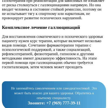
Психотерапия при реабилитации для зависимых не избавляет
от риска столкнуться с галлюцинациями напрямую. Но она
вводит человека в состояние стойкой ремиссии, поэтому он
не испытывает тягу к спиртному или наркотикам, не
провоцирует развитие психических нарушений.
Комплексное лечение галлюцинаций
Для восстановления соматического и психического здоровья
пациенту нужен курс терапии, которые включает несколько
видов помощи. Сочетание фармакотерапии терапии с
психологической поддержкой, а также социализаций,
рефлексотерапией, физиотерапий, гипнозом и другими
методиками имеют доказанную эффективность. На этапе
первой помощи при галлюцинациях обычно требуется
госпитализация, затем человек может проходить
Не занимайтесь самолечением или самодиагностикой. Это
может быть опасно для вашего здоровья. Обратитесь к
опытному специалисту.
Звоните:
+7 (969) 777-39-11