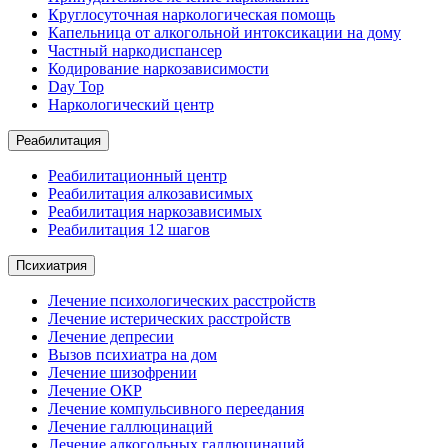
Круглосуточная наркологическая помощь
Капельница от алкогольной интоксикации на дому
Частный наркодиспансер
Кодирование наркозависимости
Day Top
Наркологический центр
Реабилитация
Реабилитационный центр
Реабилитация алкозависимых
Реабилитация наркозависимых
Реабилитация 12 шагов
Психиатрия
Лечение психологических расстройств
Лечение истерических расстройств
Лечение депресии
Вызов психиатра на дом
Лечение шизофрении
Лечение ОКР
Лечение компульсивного переедания
Лечение галлюцинаций
Лечение алкогольных галлюцинаций