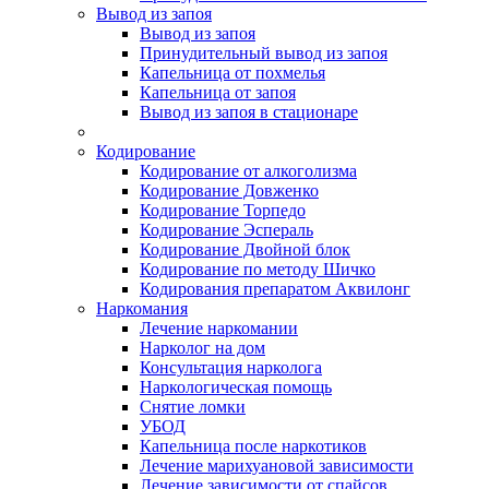
Вывод из запоя
Вывод из запоя
Принудительный вывод из запоя
Капельница от похмелья
Капельница от запоя
Вывод из запоя в стационаре
Кодирование
Кодирование от алкоголизма
Кодирование Довженко
Кодирование Торпедо
Кодирование Эспераль
Кодирование Двойной блок
Кодирование по методу Шичко
Кодирования препаратом Аквилонг
Наркомания
Лечение наркомании
Нарколог на дом
Консультация нарколога
Наркологическая помощь
Снятие ломки
УБОД
Капельница после наркотиков
Лечение марихуановой зависимости
Лечение зависимости от спайсов