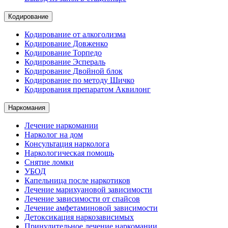
Кодирование
Кодирование от алкоголизма
Кодирование Довженко
Кодирование Торпедо
Кодирование Эспераль
Кодирование Двойной блок
Кодирование по методу Шичко
Кодирования препаратом Аквилонг
Наркомания
Лечение наркомании
Нарколог на дом
Консультация нарколога
Наркологическая помощь
Снятие ломки
УБОД
Капельница после наркотиков
Лечение марихуановой зависимости
Лечение зависимости от спайсов
Лечение амфетаминовой зависимости
Детоксикация наркозависимых
Принудительное лечение наркомании