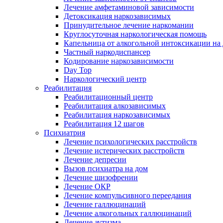
Лечение амфетаминовой зависимости
Детоксикация наркозависимых
Принудительное лечение наркомании
Круглосуточная наркологическая помощь
Капельница от алкогольной интоксикации на
Частный наркодиспансер
Кодирование наркозависимости
Day Top
Наркологический центр
Реабилитация
Реабилитационный центр
Реабилитация алкозависимых
Реабилитация наркозависимых
Реабилитация 12 шагов
Психиатрия
Лечение психологических расстройств
Лечение истерических расстройств
Лечение депресии
Вызов психиатра на дом
Лечение шизофрении
Лечение ОКР
Лечение компульсивного переедания
Лечение галлюцинаций
Лечение алкогольных галлюцинаций
Лечение аутизма