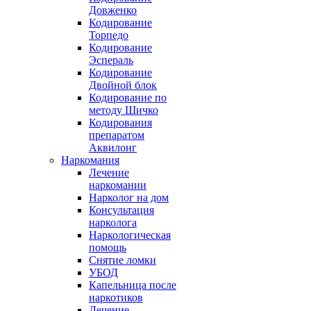
Довженко
Кодирование
Торпедо
Кодирование
Эспераль
Кодирование
Двойной блок
Кодирование по
методу Шичко
Кодирования
препаратом
Аквилонг
Наркомания
Лечение
наркомании
Нарколог на дом
Консультация
нарколога
Наркологическая
помощь
Снятие ломки
УБОД
Капельница после
наркотиков
Лечение