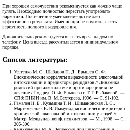
При хорошем самочувствии рекомендуется как можно чаще
гулять. Необходимо полностью перестать употреблять
наркотики. Постепенное уменьшение доз не дает
эффективного результата. Именно при резком отказе есть
вероятность полного выздоровления.
Дополнительно рекомендуется вызвать врача на дом по
телефону. Цена выезда рассчитывается в индивидуальном
порядке.
Список литературы:
Усатенко М. С., Шабанов П. Д., Ерышев О. Ф.
Биохимические корреляты выраженности алкогольной
интоксикации и предикторы рецидивов // Динамика
ремиссий при алкоголизме и противорецидивное
лечение / Под ред. О. Ф. Ерышева и Т. Г. Рыбаковой. —
СПб: ПНИИ им. В. М. Бехтерева, 1996. — С. 91-102.
Гамалея Н. Б., Кузьмина Т. И., Шимановская Л. С.,
Мартемьянова Е. В. Иммунодиагностические критерии
хронической алкогольной интоксикации у людей //
Матер. Междунар. конф. психиатров. — М., 1998. — С.
305-306.
Кинкулькина М. А. Депрессии при шизофрении и