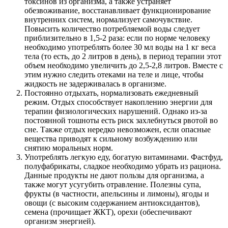
токсинов из организма, а также устраняет
обезвоживание, восстанавливает функционирование
внутренних систем, нормализует самочувствие.
Повысить количество потребляемой воды следует
приблизительно в 1,5-2 раза: если по норме человеку
необходимо употреблять более 30 мл воды на 1 кг веса
тела (то есть, до 2 литров в день), в период терапии этот
объем необходимо увеличить до 2,5-2,8 литров. Вместе с
этим нужно следить отеками на теле и лице, чтобы
жидкость не задерживалась в организме.
Постоянно отдыхать, нормализовать ежедневный
режим. Отдых способствует накоплению энергии для
терапии физиологических нарушений. Однако из-за
постоянной тошноты есть риск захлебнуться рвотой во
сне. Также отдых нередко невозможен, если опасные
вещества приводят к сильному возбуждению или
снятию моральных норм.
Употреблять легкую еду, богатую витаминами. Фастфуд,
полуфабрикаты, сладкое необходимо убрать из рациона.
Данные продукты не дают пользы для организма, а
также могут усугубить отравление. Полезны супа,
фрукты (в частности, апельсины и лимоны), ягоды и
овощи (с высоким содержанием антиоксидантов),
семена (прочищает ЖКТ), орехи (обеспечивают
организм энергией).