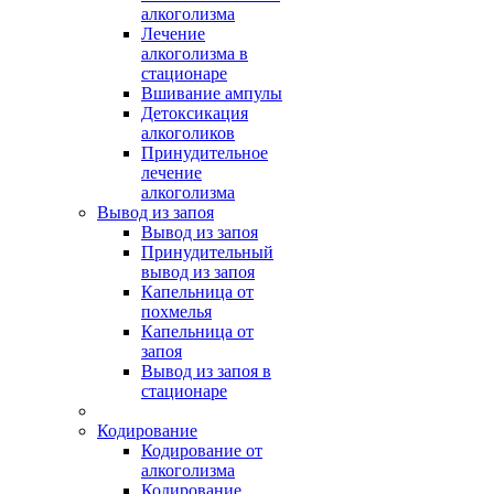
алкоголизма
Лечение
алкоголизма в
стационаре
Вшивание ампулы
Детоксикация
алкоголиков
Принудительное
лечение
алкоголизма
Вывод из запоя
Вывод из запоя
Принудительный
вывод из запоя
Капельница от
похмелья
Капельница от
запоя
Вывод из запоя в
стационаре
Кодирование
Кодирование от
алкоголизма
Кодирование