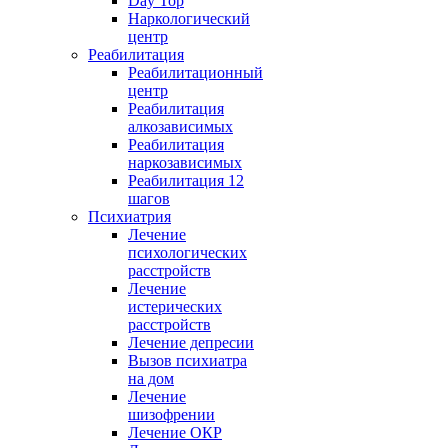
Day Top
Наркологический
центр
Реабилитация
Реабилитационный
центр
Реабилитация
алкозависимых
Реабилитация
наркозависимых
Реабилитация 12
шагов
Психиатрия
Лечение
психологических
расстройств
Лечение
истерических
расстройств
Лечение депресии
Вызов психиатра
на дом
Лечение
шизофрении
Лечение ОКР