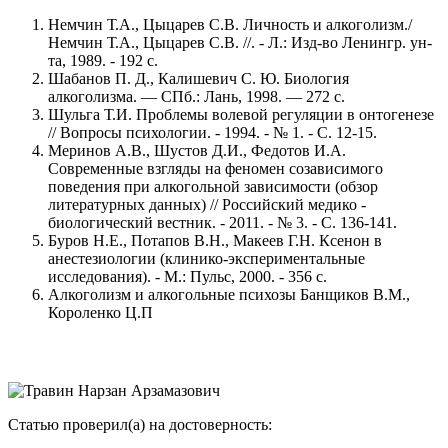
Немчин Т.А., Цыцарев С.В. Личность и алкоголизм./
Немчин Т.А., Цыцарев С.В. //. - Л.: Изд-во Ленингр. ун-
та, 1989. - 192 с.
Шабанов П. Д., Калишевич С. Ю. Биология
алкоголизма. — СПб.: Лань, 1998. — 272 с.
Шульга Т.И. Проблемы волевой регуляции в онтогенезе
// Вопросы психологии. - 1994. - № 1. - С. 12-15.
Меринов А.В., Шустов Д.И., Федотов И.А.
Современные взгляды на феномен созависимого
поведения при алкогольной зависимости (обзор
литературных данных) // Российский медико -
биологический вестник. - 2011. - № 3. - С. 136-141.
Буров Н.Е., Потапов В.Н., Макеев Г.Н. Ксенон в
анестезиологии (клинико-экспериментальные
исследования). - М.: Пульс, 2000. - 356 с.
Алкоголизм и алкогольные психозы Банщиков В.М.,
Короленко Ц.П
Статью проверил(а) на достоверность: