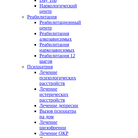
Day Top
Наркологический
центр
Реабилитация
Реабилитационный
центр
Реабилитация
алкозависимых
Реабилитация
наркозависимых
Реабилитация 12
шагов
Психиатрия
Лечение
психологических
расстройств
Лечение
истерических
расстройств
Лечение депресии
Вызов психиатра
на дом
Лечение
шизофрении
Лечение ОКР