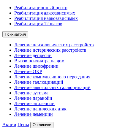
Реабилитационный центр
Реабилитация алкозависимых
Реабилитация наркозависимых
Реабилитация 12 шагов
Психиатрия
Лечение психологических расстройств
Лечение истерических расстройств
Лечение депресии
Вызов психиатра на дом
Лечение шизофрении
Лечение ОКР
Лечение компульсивного переедания
Лечение галлюцинаций
Лечение алкогольных галлюцинаций
Лечение аутизма
Лечение паранойи
Лечение эпилепсии
Лечение панических атак
Лечение деменции
Акции
Цены
О клинике