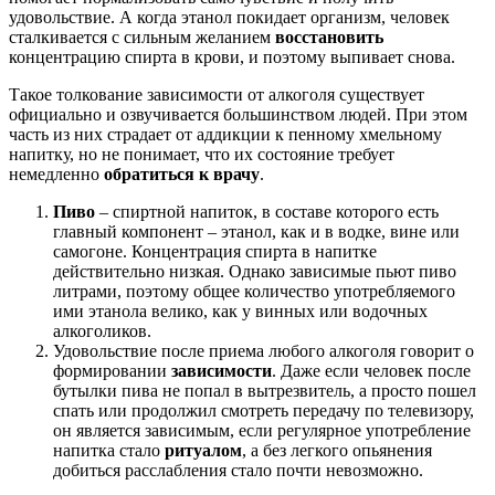
удовольствие. А когда этанол покидает организм, человек
сталкивается с сильным желанием
восстановить
концентрацию спирта в крови, и поэтому выпивает снова.
Такое толкование зависимости от алкоголя существует
официально и озвучивается большинством людей. При этом
часть из них страдает от аддикции к пенному хмельному
напитку, но не понимает, что их состояние требует
немедленно
обратиться к врачу
.
Пиво
– спиртной напиток, в составе которого есть
главный компонент – этанол, как и в водке, вине или
самогоне. Концентрация спирта в напитке
действительно низкая. Однако зависимые пьют пиво
литрами, поэтому общее количество употребляемого
ими этанола велико, как у винных или водочных
алкоголиков.
Удовольствие после приема любого алкоголя говорит о
формировании
зависимости
. Даже если человек после
бутылки пива не попал в вытрезвитель, а просто пошел
спать или продолжил смотреть передачу по телевизору,
он является зависимым, если регулярное употребление
напитка стало
ритуалом
, а без легкого опьянения
добиться расслабления стало почти невозможно.