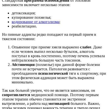
Стандартная
программа освобождения
от этиловой
зависимости включает несколько этапов:
детоксикация;
купирование похмелья;
кодирование от алкоголизма
;
реабилитацию.
Но пивные аддикты редко попадают на первый прием в
тяжелом состоянии:
Опьянение при приеме хмеля выражено
слабее
. Даже
если человек выпил несколько бутылок, алкоголь
поступал в кровь постепенно, поэтому печень успевала
нейтрализовать большую часть токсинов.
Абстиненция
(похмелье) при данной форме болезни
почти не встречается. Патология развивается с
преобладанием
психологической
тяги к спиртному, при
этом физическая аддикция может быть выражена
минимально.
Так как больной уверен, что не является зависимым, он
сопротивляется
медицинской помощи. Поэтому первым
этапом терапии обычно становится не экстренное
вытрезвление, а работа над
мотивацией
больного. Важно,
чтобы человек понимал важность терапии и твердо решил