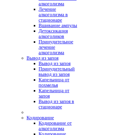
алкоголизма
Лечение
алкоголизма в
стационаре
Вшивание ампулы
Детоксикация
алкоголиков
Принудительное
лечение
алкоголизма
Вывод из запоя
Вывод из запоя
Принудительный
вывод из запоя
Капельница от
похмелья
Капельница от
запоя
Вывод из запоя в
стационаре
Кодирование
Кодирование от
алкоголизма
Кодирование