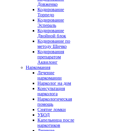
Довженко
Кодирование
Торпедо
Кодирование
Эспераль
Кодирование
Двойной блок
Кодирование по
методу Шичко
Кодирования
препаратом
Аквилонг
Наркомания
Лечение
наркомании
Нарколог на дом
Консультация
нарколога
Наркологическая
помощь
Снятие ломки
УБОД
Капельница после
наркотиков
Лечение